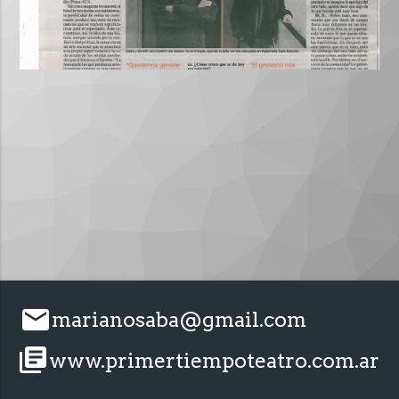
email
marianosaba@gmail.com
library_books
www.primertiempoteatro.com.ar