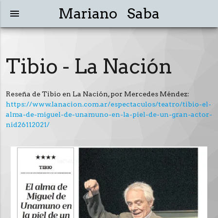
Mariano Saba
menu
Tibio - La Nación
Reseña de Tibio en La Nación, por Mercedes Méndez:
https://www.lanacion.com.ar/espectaculos/teatro/tibio-el-
alma-de-miguel-de-unamuno-en-la-piel-de-un-gran-actor-
nid26112021/