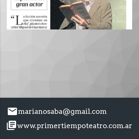
email
marianosaba@gmail.com
library_books
www.primertiempoteatro.com.ar