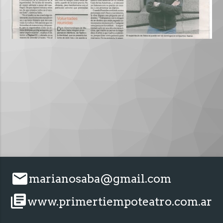
email
marianosaba@gmail.com
library_books
www.primertiempoteatro.com.ar