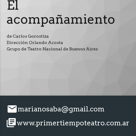
El
acompañamiento
de Carlos Gorostiza
Dirección Orlando Acosta
Grupo de Teatro Nacional de Buenos Aires
email
marianosaba@gmail.com
library_books
www.primertiempoteatro.com.ar